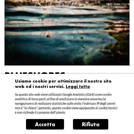
BLUESHORES
Usiamo cookie per ottimizzare il nostro sito
web ed i nostri servizi.
Leggi tutto
Federico Garibaldi
Su questo sito web viene utilizzato Google Analytics (GA4) come cookie
20 aprile – 15 maggio 2016
analitico di terze parti, al fine di analizzare in maniera anonima la
navigazione e di realizzare statistiche sulle visite; l’indirizzo IP degli utenti
non è “in chiaro”, pertanto, questo cookie viene equiparato ai cookie tecnici
e non richiede il consenso dell’utente.
Accetta
Rifiuta