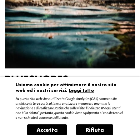
BLUESHORES
Usiamo cookie per ottimizzare il nostro sito
web ed i nostri servizi.
Leggi tutto
Federico Garibaldi
Su questo sito web viene utilizzato Google Analytics (GA4) come cookie
20 aprile – 15 maggio 2016
analitico di terze parti, al fine di analizzare in maniera anonima la
navigazione e di realizzare statistiche sulle visite; l’indirizzo IP degli utenti
non è “in chiaro”, pertanto, questo cookie viene equiparato ai cookie tecnici
e non richiede il consenso dell’utente.
Accetta
Rifiuta