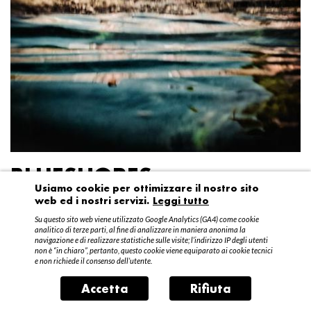
BLUESHORES
Usiamo cookie per ottimizzare il nostro sito
web ed i nostri servizi.
Leggi tutto
Federico Garibaldi
Su questo sito web viene utilizzato Google Analytics (GA4) come cookie
20 aprile – 15 maggio 2016
analitico di terze parti, al fine di analizzare in maniera anonima la
navigazione e di realizzare statistiche sulle visite; l’indirizzo IP degli utenti
non è “in chiaro”, pertanto, questo cookie viene equiparato ai cookie tecnici
e non richiede il consenso dell’utente.
Accetta
Rifiuta