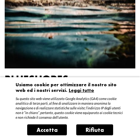
BLUESHORES
Usiamo cookie per ottimizzare il nostro sito
web ed i nostri servizi.
Leggi tutto
Federico Garibaldi
Su questo sito web viene utilizzato Google Analytics (GA4) come cookie
20 aprile – 15 maggio 2016
analitico di terze parti, al fine di analizzare in maniera anonima la
navigazione e di realizzare statistiche sulle visite; l’indirizzo IP degli utenti
non è “in chiaro”, pertanto, questo cookie viene equiparato ai cookie tecnici
e non richiede il consenso dell’utente.
Accetta
Rifiuta