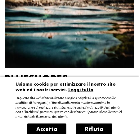
BLUESHORES
Usiamo cookie per ottimizzare il nostro sito
web ed i nostri servizi.
Leggi tutto
Federico Garibaldi
Su questo sito web viene utilizzato Google Analytics (GA4) come cookie
20 aprile – 15 maggio 2016
analitico di terze parti, al fine di analizzare in maniera anonima la
navigazione e di realizzare statistiche sulle visite; l’indirizzo IP degli utenti
non è “in chiaro”, pertanto, questo cookie viene equiparato ai cookie tecnici
e non richiede il consenso dell’utente.
Accetta
Rifiuta