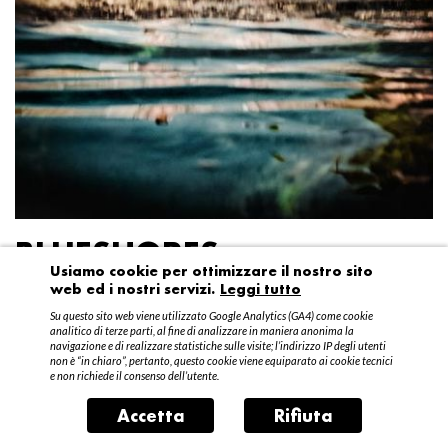
BLUESHORES
Usiamo cookie per ottimizzare il nostro sito
web ed i nostri servizi.
Leggi tutto
Federico Garibaldi
Su questo sito web viene utilizzato Google Analytics (GA4) come cookie
20 aprile – 15 maggio 2016
analitico di terze parti, al fine di analizzare in maniera anonima la
navigazione e di realizzare statistiche sulle visite; l’indirizzo IP degli utenti
non è “in chiaro”, pertanto, questo cookie viene equiparato ai cookie tecnici
e non richiede il consenso dell’utente.
Accetta
Rifiuta