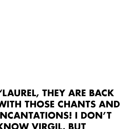
“LAUREL, THEY ARE BACK
WITH THOSE CHANTS AND
INCANTATIONS! I DON’T
KNOW VIRGIL, BUT