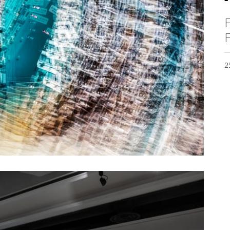
F
F
2