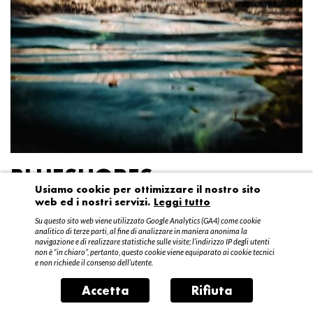
BLUESHORES
Usiamo cookie per ottimizzare il nostro sito
web ed i nostri servizi.
Leggi tutto
Federico Garibaldi
Su questo sito web viene utilizzato Google Analytics (GA4) come cookie
20 aprile – 15 maggio 2016
analitico di terze parti, al fine di analizzare in maniera anonima la
navigazione e di realizzare statistiche sulle visite; l’indirizzo IP degli utenti
non è “in chiaro”, pertanto, questo cookie viene equiparato ai cookie tecnici
e non richiede il consenso dell’utente.
Accetta
Rifiuta