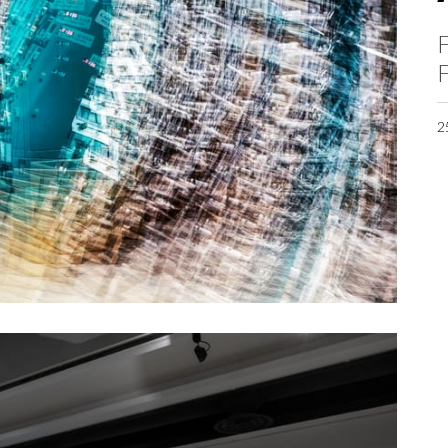
F
F
2