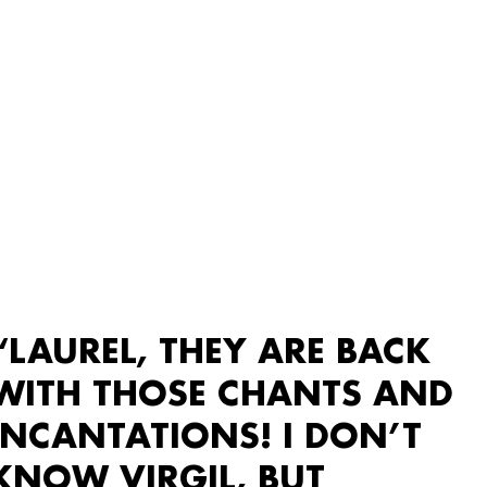
“LAUREL, THEY ARE BACK
WITH THOSE CHANTS AND
INCANTATIONS! I DON’T
KNOW VIRGIL, BUT