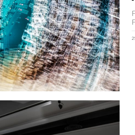
F
F
2