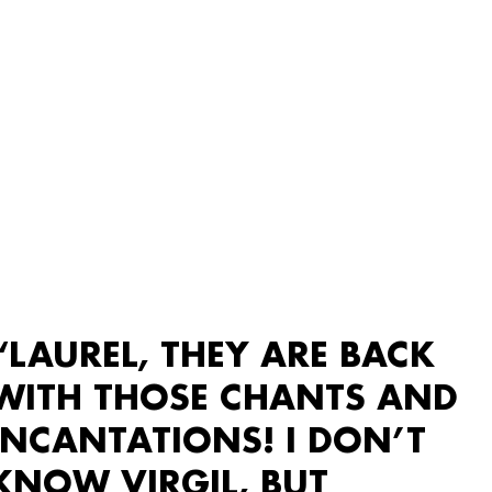
“LAUREL, THEY ARE BACK
WITH THOSE CHANTS AND
INCANTATIONS! I DON’T
KNOW VIRGIL, BUT