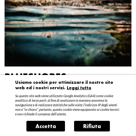
BLUESHORES
Usiamo cookie per ottimizzare il nostro sito
web ed i nostri servizi.
Leggi tutto
Federico Garibaldi
Su questo sito web viene utilizzato Google Analytics (GA4) come cookie
20 aprile – 15 maggio 2016
analitico di terze parti, al fine di analizzare in maniera anonima la
navigazione e di realizzare statistiche sulle visite; l’indirizzo IP degli utenti
non è “in chiaro”, pertanto, questo cookie viene equiparato ai cookie tecnici
e non richiede il consenso dell’utente.
Accetta
Rifiuta