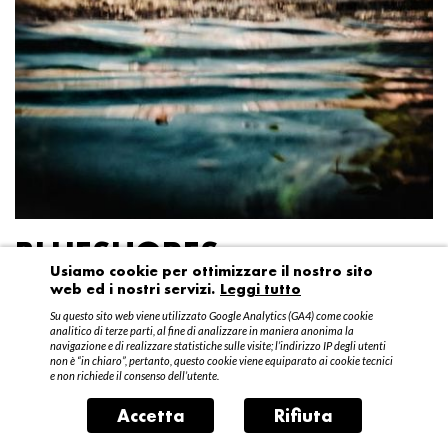
BLUESHORES
Usiamo cookie per ottimizzare il nostro sito
web ed i nostri servizi.
Leggi tutto
Federico Garibaldi
Su questo sito web viene utilizzato Google Analytics (GA4) come cookie
20 aprile – 15 maggio 2016
analitico di terze parti, al fine di analizzare in maniera anonima la
navigazione e di realizzare statistiche sulle visite; l’indirizzo IP degli utenti
non è “in chiaro”, pertanto, questo cookie viene equiparato ai cookie tecnici
e non richiede il consenso dell’utente.
Accetta
Rifiuta