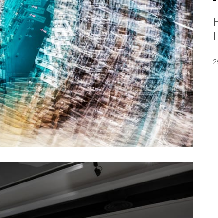
F
F
2