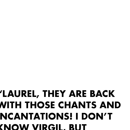
“LAUREL, THEY ARE BACK
WITH THOSE CHANTS AND
INCANTATIONS! I DON’T
KNOW VIRGIL, BUT