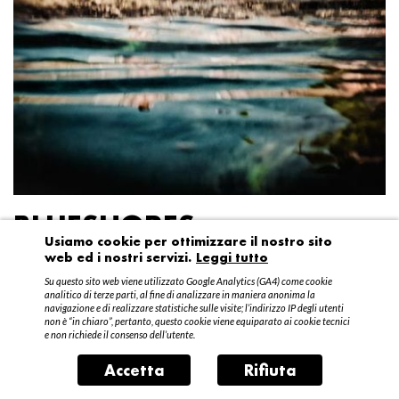
BLUESHORES
Usiamo cookie per ottimizzare il nostro sito
web ed i nostri servizi.
Leggi tutto
Federico Garibaldi
Su questo sito web viene utilizzato Google Analytics (GA4) come cookie
20 aprile – 15 maggio 2016
analitico di terze parti, al fine di analizzare in maniera anonima la
navigazione e di realizzare statistiche sulle visite; l’indirizzo IP degli utenti
non è “in chiaro”, pertanto, questo cookie viene equiparato ai cookie tecnici
e non richiede il consenso dell’utente.
Accetta
Rifiuta