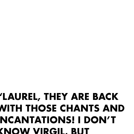
“LAUREL, THEY ARE BACK
WITH THOSE CHANTS AND
INCANTATIONS! I DON’T
KNOW VIRGIL, BUT