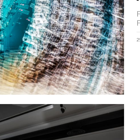
F
F
2