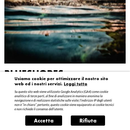
BLUESHORES
Usiamo cookie per ottimizzare il nostro sito
web ed i nostri servizi.
Leggi tutto
Federico Garibaldi
Su questo sito web viene utilizzato Google Analytics (GA4) come cookie
20 aprile – 15 maggio 2016
analitico di terze parti, al fine di analizzare in maniera anonima la
navigazione e di realizzare statistiche sulle visite; l’indirizzo IP degli utenti
non è “in chiaro”, pertanto, questo cookie viene equiparato ai cookie tecnici
e non richiede il consenso dell’utente.
Accetta
Rifiuta