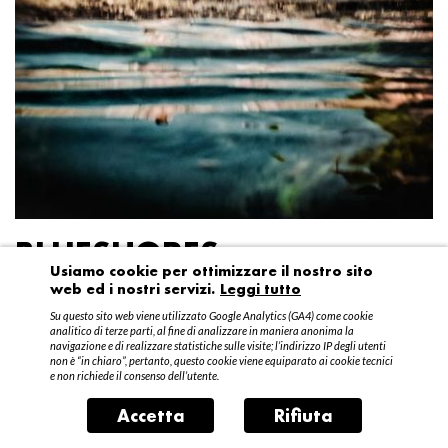
BLUESHORES
Usiamo cookie per ottimizzare il nostro sito
web ed i nostri servizi.
Leggi tutto
Federico Garibaldi
Su questo sito web viene utilizzato Google Analytics (GA4) come cookie
20 aprile – 15 maggio 2016
analitico di terze parti, al fine di analizzare in maniera anonima la
navigazione e di realizzare statistiche sulle visite; l’indirizzo IP degli utenti
non è “in chiaro”, pertanto, questo cookie viene equiparato ai cookie tecnici
e non richiede il consenso dell’utente.
Accetta
Rifiuta