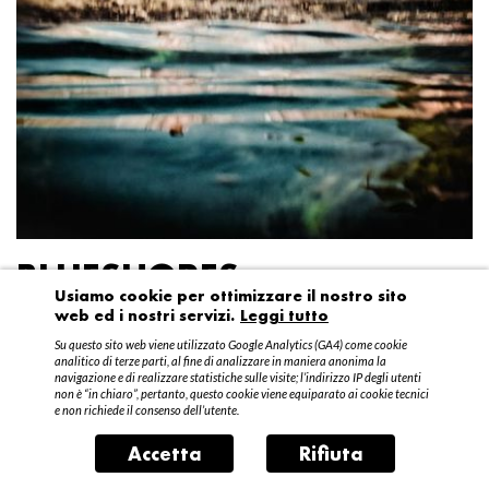
BLUESHORES
Usiamo cookie per ottimizzare il nostro sito
web ed i nostri servizi.
Leggi tutto
Federico Garibaldi
Su questo sito web viene utilizzato Google Analytics (GA4) come cookie
20 aprile – 15 maggio 2016
analitico di terze parti, al fine di analizzare in maniera anonima la
navigazione e di realizzare statistiche sulle visite; l’indirizzo IP degli utenti
non è “in chiaro”, pertanto, questo cookie viene equiparato ai cookie tecnici
e non richiede il consenso dell’utente.
Accetta
Rifiuta