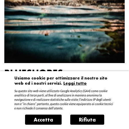
BLUESHORES
Usiamo cookie per ottimizzare il nostro sito
web ed i nostri servizi.
Leggi tutto
Federico Garibaldi
Su questo sito web viene utilizzato Google Analytics (GA4) come cookie
20 aprile – 15 maggio 2016
analitico di terze parti, al fine di analizzare in maniera anonima la
navigazione e di realizzare statistiche sulle visite; l’indirizzo IP degli utenti
non è “in chiaro”, pertanto, questo cookie viene equiparato ai cookie tecnici
e non richiede il consenso dell’utente.
Accetta
Rifiuta