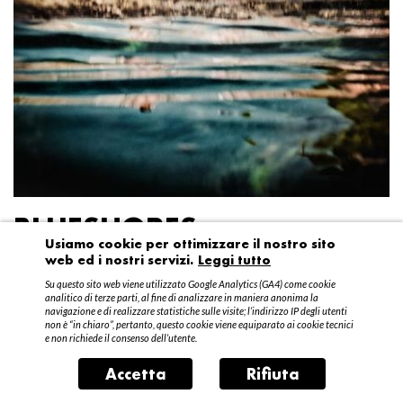
BLUESHORES
Usiamo cookie per ottimizzare il nostro sito
web ed i nostri servizi.
Leggi tutto
Federico Garibaldi
Su questo sito web viene utilizzato Google Analytics (GA4) come cookie
20 aprile – 15 maggio 2016
analitico di terze parti, al fine di analizzare in maniera anonima la
navigazione e di realizzare statistiche sulle visite; l’indirizzo IP degli utenti
non è “in chiaro”, pertanto, questo cookie viene equiparato ai cookie tecnici
e non richiede il consenso dell’utente.
Accetta
Rifiuta