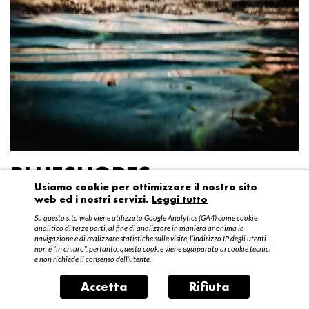
BLUESHORES
Usiamo cookie per ottimizzare il nostro sito
web ed i nostri servizi.
Leggi tutto
Federico Garibaldi
Su questo sito web viene utilizzato Google Analytics (GA4) come cookie
20 aprile – 15 maggio 2016
analitico di terze parti, al fine di analizzare in maniera anonima la
navigazione e di realizzare statistiche sulle visite; l’indirizzo IP degli utenti
non è “in chiaro”, pertanto, questo cookie viene equiparato ai cookie tecnici
e non richiede il consenso dell’utente.
Accetta
Rifiuta