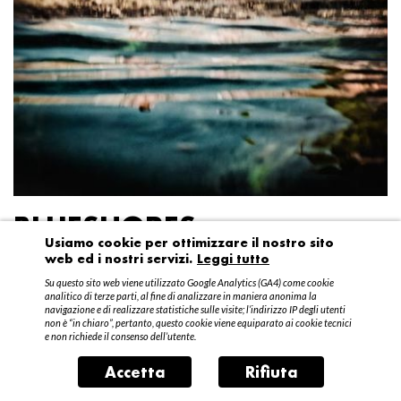
BLUESHORES
Usiamo cookie per ottimizzare il nostro sito
web ed i nostri servizi.
Leggi tutto
Federico Garibaldi
Su questo sito web viene utilizzato Google Analytics (GA4) come cookie
20 aprile – 15 maggio 2016
analitico di terze parti, al fine di analizzare in maniera anonima la
navigazione e di realizzare statistiche sulle visite; l’indirizzo IP degli utenti
non è “in chiaro”, pertanto, questo cookie viene equiparato ai cookie tecnici
e non richiede il consenso dell’utente.
Accetta
Rifiuta