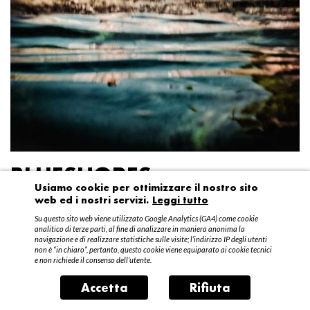
BLUESHORES
Usiamo cookie per ottimizzare il nostro sito
web ed i nostri servizi.
Leggi tutto
Federico Garibaldi
Su questo sito web viene utilizzato Google Analytics (GA4) come cookie
20 aprile – 15 maggio 2016
analitico di terze parti, al fine di analizzare in maniera anonima la
navigazione e di realizzare statistiche sulle visite; l’indirizzo IP degli utenti
non è “in chiaro”, pertanto, questo cookie viene equiparato ai cookie tecnici
e non richiede il consenso dell’utente.
Accetta
Rifiuta