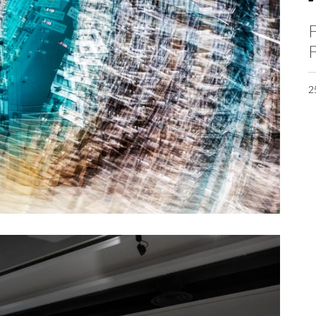
F
F
2