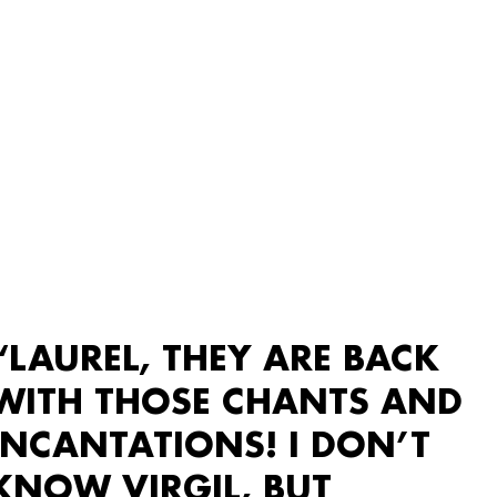
“LAUREL, THEY ARE BACK
WITH THOSE CHANTS AND
INCANTATIONS! I DON’T
KNOW VIRGIL, BUT