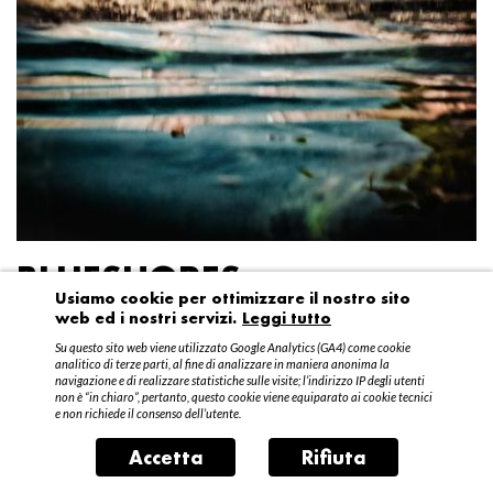
BLUESHORES
Usiamo cookie per ottimizzare il nostro sito
web ed i nostri servizi.
Leggi tutto
Federico Garibaldi
Su questo sito web viene utilizzato Google Analytics (GA4) come cookie
20 aprile – 15 maggio 2016
analitico di terze parti, al fine di analizzare in maniera anonima la
navigazione e di realizzare statistiche sulle visite; l’indirizzo IP degli utenti
non è “in chiaro”, pertanto, questo cookie viene equiparato ai cookie tecnici
e non richiede il consenso dell’utente.
Accetta
Rifiuta