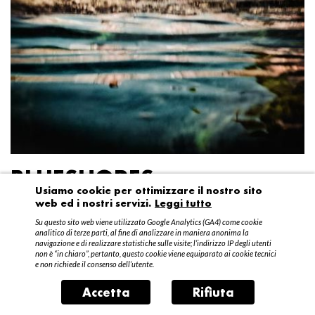
BLUESHORES
Usiamo cookie per ottimizzare il nostro sito
web ed i nostri servizi.
Leggi tutto
Federico Garibaldi
Su questo sito web viene utilizzato Google Analytics (GA4) come cookie
20 aprile – 15 maggio 2016
analitico di terze parti, al fine di analizzare in maniera anonima la
navigazione e di realizzare statistiche sulle visite; l’indirizzo IP degli utenti
non è “in chiaro”, pertanto, questo cookie viene equiparato ai cookie tecnici
e non richiede il consenso dell’utente.
Accetta
Rifiuta