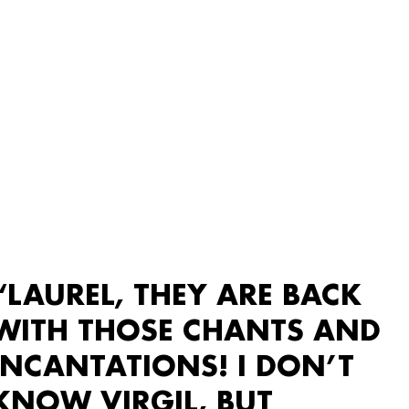
“LAUREL, THEY ARE BACK
WITH THOSE CHANTS AND
INCANTATIONS! I DON’T
KNOW VIRGIL, BUT