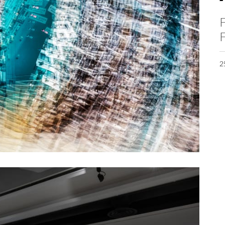
F
F
2