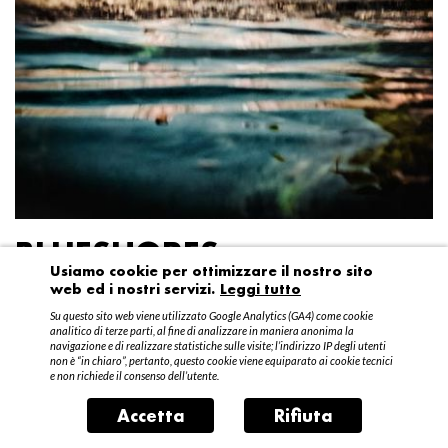
BLUESHORES
Usiamo cookie per ottimizzare il nostro sito
web ed i nostri servizi.
Leggi tutto
Federico Garibaldi
Su questo sito web viene utilizzato Google Analytics (GA4) come cookie
20 aprile – 15 maggio 2016
analitico di terze parti, al fine di analizzare in maniera anonima la
navigazione e di realizzare statistiche sulle visite; l’indirizzo IP degli utenti
non è “in chiaro”, pertanto, questo cookie viene equiparato ai cookie tecnici
e non richiede il consenso dell’utente.
Accetta
Rifiuta