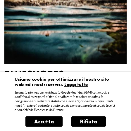
BLUESHORES
Usiamo cookie per ottimizzare il nostro sito
web ed i nostri servizi.
Leggi tutto
Federico Garibaldi
Su questo sito web viene utilizzato Google Analytics (GA4) come cookie
20 aprile – 15 maggio 2016
analitico di terze parti, al fine di analizzare in maniera anonima la
navigazione e di realizzare statistiche sulle visite; l’indirizzo IP degli utenti
non è “in chiaro”, pertanto, questo cookie viene equiparato ai cookie tecnici
e non richiede il consenso dell’utente.
Accetta
Rifiuta