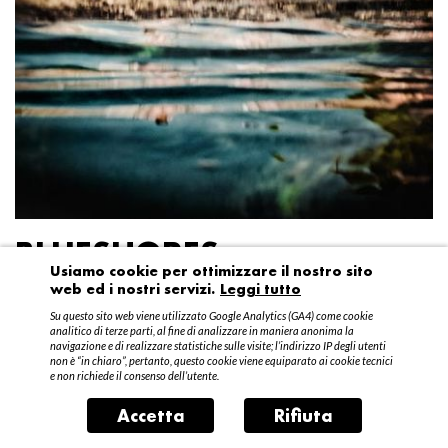
BLUESHORES
Usiamo cookie per ottimizzare il nostro sito
web ed i nostri servizi.
Leggi tutto
Federico Garibaldi
Su questo sito web viene utilizzato Google Analytics (GA4) come cookie
20 aprile – 15 maggio 2016
analitico di terze parti, al fine di analizzare in maniera anonima la
navigazione e di realizzare statistiche sulle visite; l’indirizzo IP degli utenti
non è “in chiaro”, pertanto, questo cookie viene equiparato ai cookie tecnici
e non richiede il consenso dell’utente.
Accetta
Rifiuta