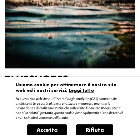
BLUESHORES
Usiamo cookie per ottimizzare il nostro sito
web ed i nostri servizi.
Leggi tutto
Federico Garibaldi
Su questo sito web viene utilizzato Google Analytics (GA4) come cookie
20 aprile – 15 maggio 2016
analitico di terze parti, al fine di analizzare in maniera anonima la
navigazione e di realizzare statistiche sulle visite; l’indirizzo IP degli utenti
non è “in chiaro”, pertanto, questo cookie viene equiparato ai cookie tecnici
e non richiede il consenso dell’utente.
Accetta
Rifiuta