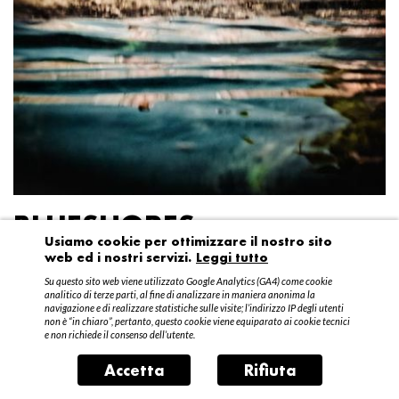
BLUESHORES
Usiamo cookie per ottimizzare il nostro sito
web ed i nostri servizi.
Leggi tutto
Federico Garibaldi
Su questo sito web viene utilizzato Google Analytics (GA4) come cookie
20 aprile – 15 maggio 2016
analitico di terze parti, al fine di analizzare in maniera anonima la
navigazione e di realizzare statistiche sulle visite; l’indirizzo IP degli utenti
non è “in chiaro”, pertanto, questo cookie viene equiparato ai cookie tecnici
e non richiede il consenso dell’utente.
Accetta
Rifiuta