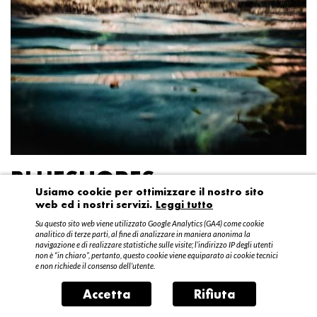
BLUESHORES
Usiamo cookie per ottimizzare il nostro sito
web ed i nostri servizi.
Leggi tutto
Federico Garibaldi
Su questo sito web viene utilizzato Google Analytics (GA4) come cookie
20 aprile – 15 maggio 2016
analitico di terze parti, al fine di analizzare in maniera anonima la
navigazione e di realizzare statistiche sulle visite; l’indirizzo IP degli utenti
non è “in chiaro”, pertanto, questo cookie viene equiparato ai cookie tecnici
e non richiede il consenso dell’utente.
Accetta
Rifiuta