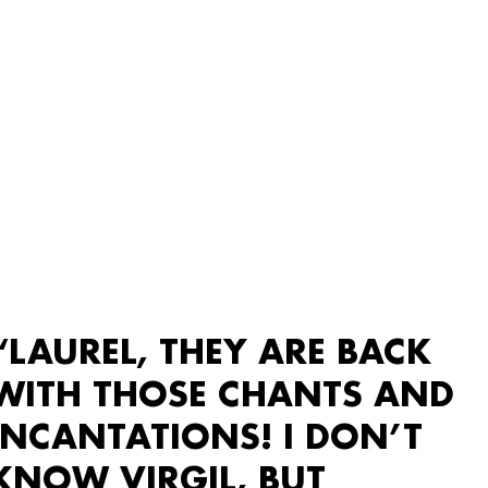
“LAUREL, THEY ARE BACK
WITH THOSE CHANTS AND
INCANTATIONS! I DON’T
KNOW VIRGIL, BUT