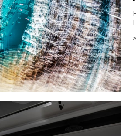
F
F
2