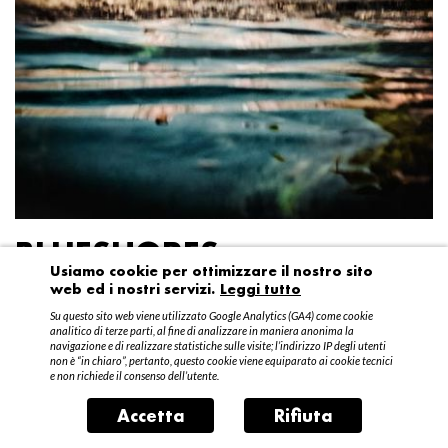
BLUESHORES
Usiamo cookie per ottimizzare il nostro sito
web ed i nostri servizi.
Leggi tutto
Federico Garibaldi
Su questo sito web viene utilizzato Google Analytics (GA4) come cookie
20 aprile – 15 maggio 2016
analitico di terze parti, al fine di analizzare in maniera anonima la
navigazione e di realizzare statistiche sulle visite; l’indirizzo IP degli utenti
non è “in chiaro”, pertanto, questo cookie viene equiparato ai cookie tecnici
e non richiede il consenso dell’utente.
Accetta
Rifiuta