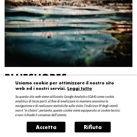
BLUESHORES
Usiamo cookie per ottimizzare il nostro sito
web ed i nostri servizi.
Leggi tutto
Federico Garibaldi
Su questo sito web viene utilizzato Google Analytics (GA4) come cookie
20 aprile – 15 maggio 2016
analitico di terze parti, al fine di analizzare in maniera anonima la
navigazione e di realizzare statistiche sulle visite; l’indirizzo IP degli utenti
non è “in chiaro”, pertanto, questo cookie viene equiparato ai cookie tecnici
e non richiede il consenso dell’utente.
Accetta
Rifiuta