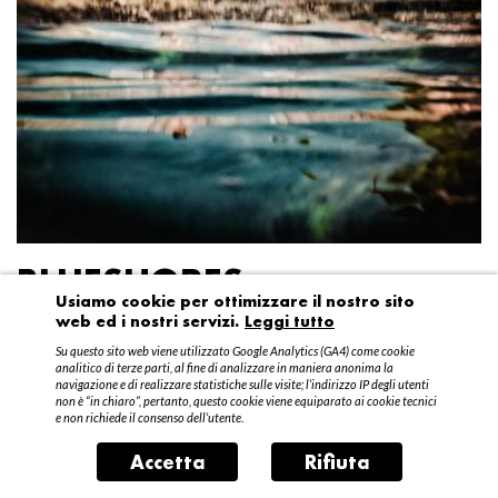
BLUESHORES
Usiamo cookie per ottimizzare il nostro sito
web ed i nostri servizi.
Leggi tutto
Federico Garibaldi
Su questo sito web viene utilizzato Google Analytics (GA4) come cookie
20 aprile – 15 maggio 2016
analitico di terze parti, al fine di analizzare in maniera anonima la
navigazione e di realizzare statistiche sulle visite; l’indirizzo IP degli utenti
non è “in chiaro”, pertanto, questo cookie viene equiparato ai cookie tecnici
e non richiede il consenso dell’utente.
Accetta
Rifiuta