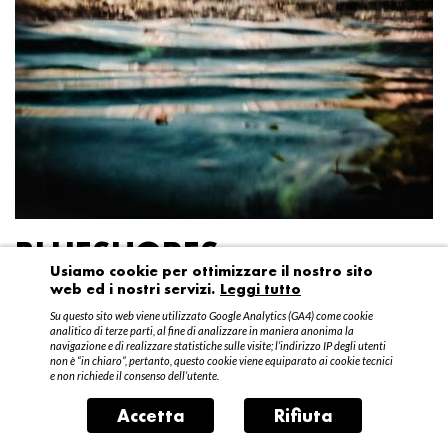
BLUESHORES
Usiamo cookie per ottimizzare il nostro sito
web ed i nostri servizi.
Leggi tutto
Federico Garibaldi
Su questo sito web viene utilizzato Google Analytics (GA4) come cookie
20 aprile – 15 maggio 2016
analitico di terze parti, al fine di analizzare in maniera anonima la
navigazione e di realizzare statistiche sulle visite; l’indirizzo IP degli utenti
non è “in chiaro”, pertanto, questo cookie viene equiparato ai cookie tecnici
e non richiede il consenso dell’utente.
Accetta
Rifiuta