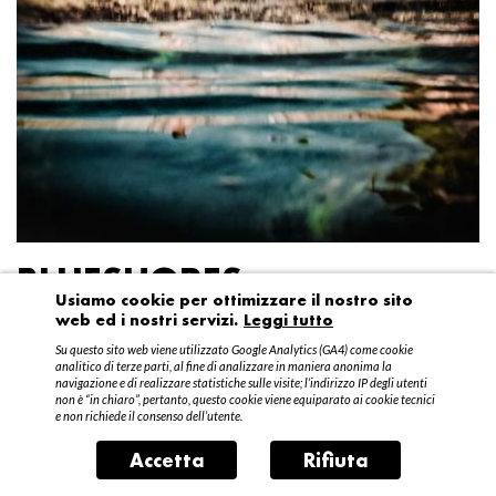
BLUESHORES
Usiamo cookie per ottimizzare il nostro sito
web ed i nostri servizi.
Leggi tutto
Federico Garibaldi
Su questo sito web viene utilizzato Google Analytics (GA4) come cookie
20 aprile – 15 maggio 2016
analitico di terze parti, al fine di analizzare in maniera anonima la
navigazione e di realizzare statistiche sulle visite; l’indirizzo IP degli utenti
non è “in chiaro”, pertanto, questo cookie viene equiparato ai cookie tecnici
e non richiede il consenso dell’utente.
Accetta
Rifiuta