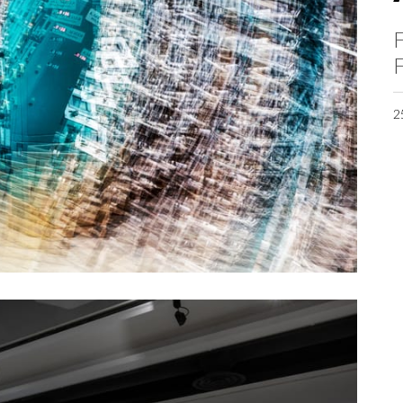
F
F
2