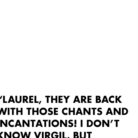
“LAUREL, THEY ARE BACK
WITH THOSE CHANTS AND
INCANTATIONS! I DON’T
KNOW VIRGIL, BUT