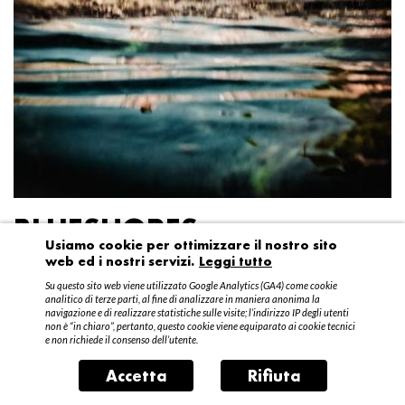
BLUESHORES
Usiamo cookie per ottimizzare il nostro sito
web ed i nostri servizi.
Leggi tutto
Federico Garibaldi
Su questo sito web viene utilizzato Google Analytics (GA4) come cookie
20 aprile – 15 maggio 2016
analitico di terze parti, al fine di analizzare in maniera anonima la
navigazione e di realizzare statistiche sulle visite; l’indirizzo IP degli utenti
non è “in chiaro”, pertanto, questo cookie viene equiparato ai cookie tecnici
e non richiede il consenso dell’utente.
Accetta
Rifiuta