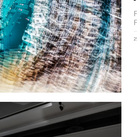
F
F
2