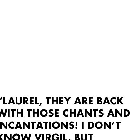
“LAUREL, THEY ARE BACK
WITH THOSE CHANTS AND
INCANTATIONS! I DON’T
KNOW VIRGIL, BUT