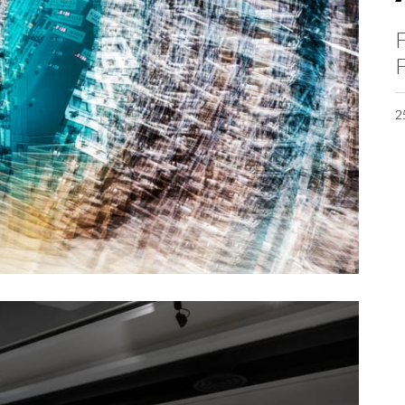
F
F
2