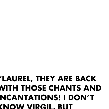
“LAUREL, THEY ARE BACK
WITH THOSE CHANTS AND
INCANTATIONS! I DON’T
KNOW VIRGIL, BUT